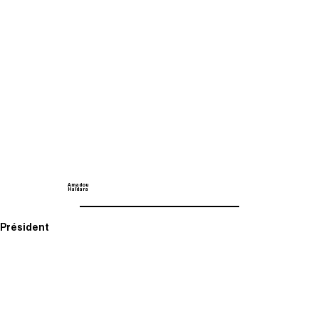
Amadou
Haïdara
Président