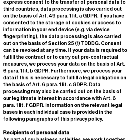
express consent to the transfer of personal data to
third countries, data processing is also carried out
on the basis of Art. 49 para. 1 lit. a GDPR. If you have
consented to the storage of cookies or access to
information in your end device (e.g. via device
fingerprinting), the data processing is also carried
out on the basis of Section 25 (1) TDDDG. Consent
can be revoked at any time. If your data is required to
fulfill the contract or to carry out pre-contractual
measures, we process your data on the basis of Art.
6 para. 1 lit. b GDPR. Furthermore, we process your
data if this is necessary to fulfill a legal obligation on
the basis of Art. 6 para. 1 lit. c GDPR. Data
processing may also be carried out on the basis of
our legitimate interest in accordance with Art. 6
para. 1 lit. f GDPR. Information on the relevant legal
bases in each individual case is provided in the
following paragraphs of this privacy policy.
Recipients of personal data
As part of our business activities, we work together