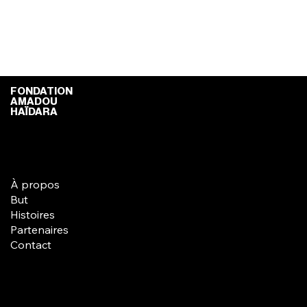
FONDATION
AMADOU
HAÏDARA
Hamdallaye Rue 24 Porte 170, Mali
info@monsite.com
À propos
But
Histoires
Partenaires
Contact